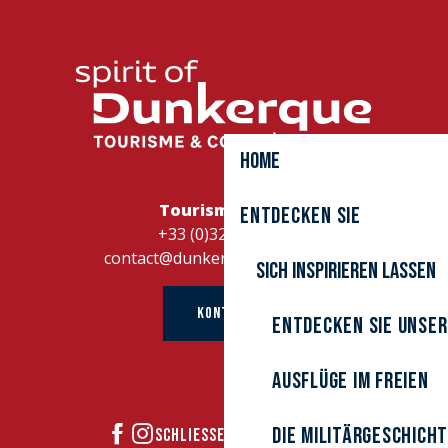
Suite Mer - S'évader entre terre et mer
Les Chambres d'Hôtes Ghyveldoises
Villa Escale Marine
Au Petit Manoir
Suite Terre - S'évader entre terre et mer
L'Argousier des Dunes
Namaste-Dunkerque
Au jardin de Mireille
Home
Maison Week End
Tourismusbüro
Entdecken Sie
+33 (0)328262728
contact@dunkerque-tourisme.fr
Sich inspirieren lassen
KONTAKT
Entdecken Sie unser
Ausflüge im Freien
Die Militärgeschich
SCHLIESSEN SIE SICH UNS AN