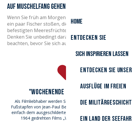
Auf Muschelfang gehen
Wenn Sie früh am Morgen kommen, werden Sie auf
Home
ein paar Fischer stoßen, die die an den Schiffswracks
befestigten Meeresfrüchte sammeln.
Denken Sie unbedingt daran, die Gezeiten zu
Entdecken Sie
beachten, bevor Sie sich auf
den Weg machen
.
Sich inspirieren lassen
Entdecken Sie unser
Ausflüge im Freien
"WOCHENENDE IN ZUYDCOOTE"
Als Filmliebhaber werden Sie es sicher schätzen, in die
Die Militärgeschich
Fußstapfen von Jean-Paul Belmondo zu treten! Folgen Sie
einfach dem ausgeschilderten Weg zu den Drehorten des
Ein Land der Seefah
1964 gedrehten Films „Week-end à Zuydcoote“.