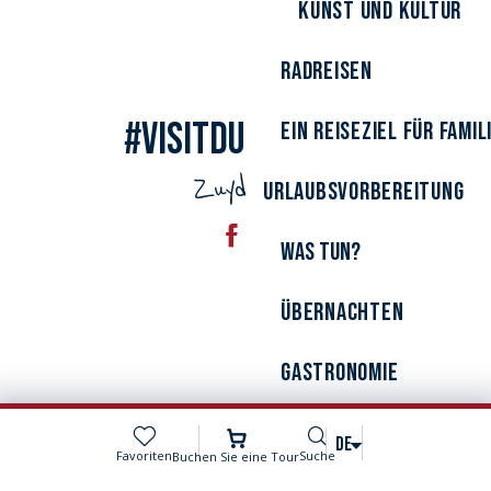
Kunst und Kultur
Radreisen
#VisitDunkerque
Ein Reiseziel für Famil
Zuydcoote
Urlaubsvorbereitung
Was tun?
Übernachten
Gastronomie
Suche
DE
Voir les favoris
Favoriten
Suche
Buchen Sie eine Tour
MENÜ