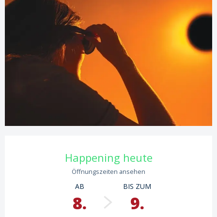
Öffnungszeiten & Kontaktdaten
Happening heute
Öffnungszeiten ansehen
AB
BIS ZUM
8.
9.