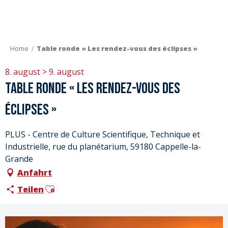
Aller
au
contenu
principal
Home
Table ronde « Les rendez-vous des éclipses »
8. august > 9. august
Table ronde « Les rendez-vous des
éclipses »
PLUS - Centre de Culture Scientifique, Technique et
Industrielle, rue du planétarium, 59180 Cappelle-la-
Grande
Anfahrt
Ajouter aux favoris
Teilen