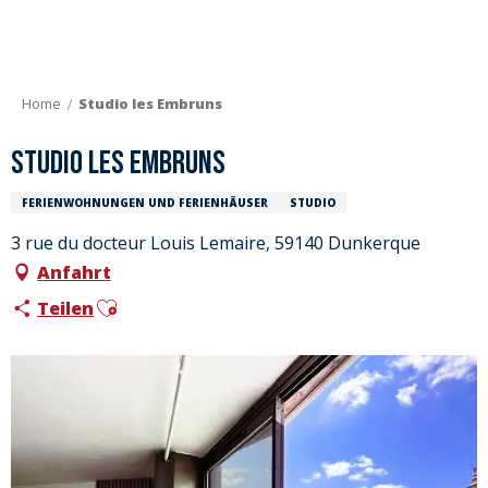
Aller
au
contenu
principal
Home
Studio les Embruns
Studio les Embruns
FERIENWOHNUNGEN UND FERIENHÄUSER
STUDIO
3 rue du docteur Louis Lemaire, 59140 Dunkerque
Anfahrt
Ajouter aux favoris
Teilen