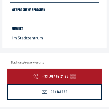
Gesprochene Sprachen
Gesprochene Sprachen
Umwelt
Umwelt
Im Stadtzentrum
Buchung/reservierung
+33 (0)7 62 21 98
▒▒
CONTACTER