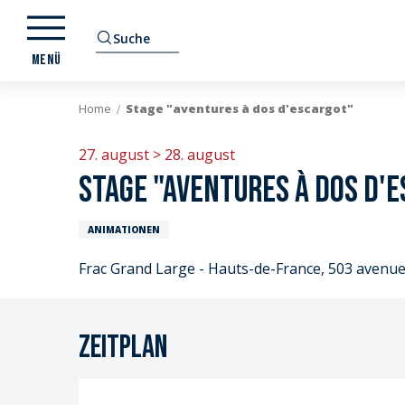
Aller
au
Suche
contenu
MENÜ
principal
Home
Stage "aventures à dos d'escargot"
27. august > 28. august
Stage "aventures à dos d'
ANIMATIONEN
Frac Grand Large - Hauts-de-France, 503 avenu
Zeitplan