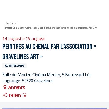
Aller
au
contenu
principal
Home
Peintres au chenal par l'Association « Gravelines Art »
14. august > 16. august
Peintres au chenal par l'Association «
Gravelines Art »
AUSSTELLUNG
Salle de l'Ancien Cinéma Merlen, 5 Boulevard Léo
Lagrange, 59820 Gravelines
Anfahrt
Ajouter aux favoris
Teilen