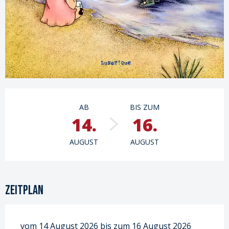
Öffnungszeiten & Kontaktdaten
AB
BIS ZUM
14.
16.
AUGUST
AUGUST
Zeitplan
vom 14 August 2026 bis zum 16 August 2026