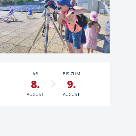
Öffnungszeiten & Kont
AB
BIS ZUM
8.
9.
AUGUST
AUGUST