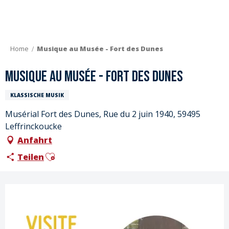
Aller
au
contenu
principal
Home
Musique au Musée - Fort des Dunes
Musique au Musée - Fort des Dunes
KLASSISCHE MUSIK
Musérial Fort des Dunes, Rue du 2 juin 1940, 59495
Leffrinckoucke
Anfahrt
Ajouter aux favoris
Teilen