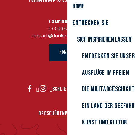
Home
Tourismusbüro
Entdecken Sie
+33 (0)328262728
contact@dunkerque-tourisme.fr
Sich inspirieren lassen
KONTAKT
Entdecken Sie unser
Ausflüge im Freien
Die Militärgeschich
SCHLIESSEN SIE SICH UNS AN
Ein Land der Seefah
BROSCHÜREN
PRESSEBEREICH
Kunst und Kultur