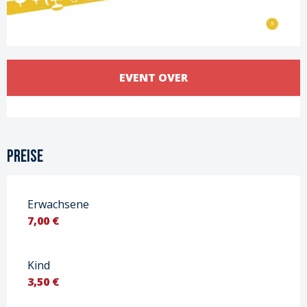
Öffnungszeiten & Kontaktdaten
EVENT OVER
Alle Kontakte anzeigen
Preise
Erwachsene
7,00 €
Kind
3,50 €