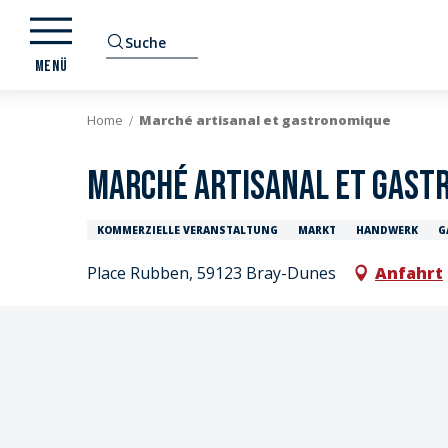
Aller
au
Suche
contenu
MENÜ
principal
Home
Marché artisanal et gastronomique
Marché artisanal et gast
KOMMERZIELLE VERANSTALTUNG
MARKT
HANDWERK
G
Place Rubben, 59123 Bray-Dunes
Anfahrt