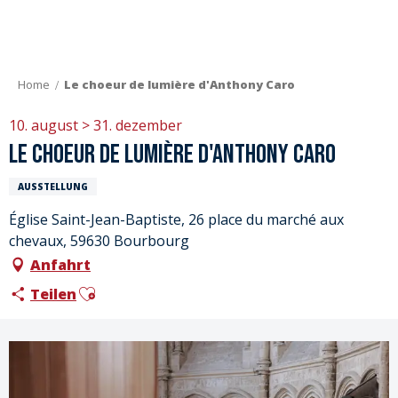
Aller
au
contenu
principal
Home
Le choeur de lumière d'Anthony Caro
10. august > 31. dezember
Le choeur de lumière d'Anthony Caro
AUSSTELLUNG
Église Saint-Jean-Baptiste, 26 place du marché aux
chevaux, 59630 Bourbourg
Anfahrt
Ajouter aux favoris
Teilen