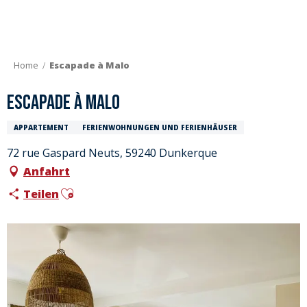
Aller
au
contenu
principal
Home
Escapade à Malo
Escapade à Malo
APPARTEMENT
FERIENWOHNUNGEN UND FERIENHÄUSER
72 rue Gaspard Neuts, 59240 Dunkerque
Anfahrt
Ajouter aux favoris
Teilen