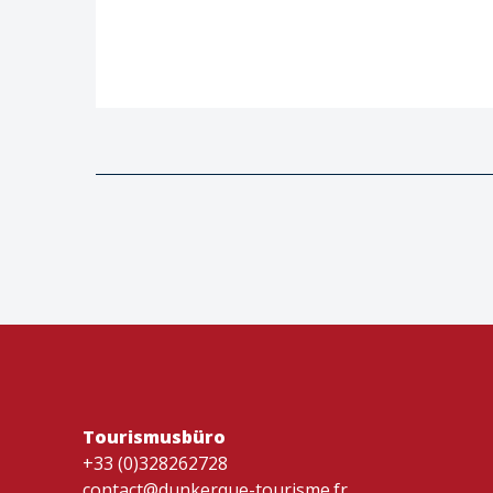
Tourismusbüro
+33 (0)328262728
contact@dunkerque-tourisme.fr