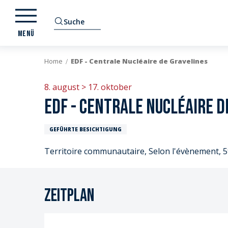
Aller
au
Suche
contenu
MENÜ
principal
Home
EDF - Centrale Nucléaire de Gravelines
8. august > 17. oktober
EDF - Centrale Nucléaire d
GEFÜHRTE BESICHTIGUNG
Territoire communautaire, Selon l'évènement,
Zeitplan