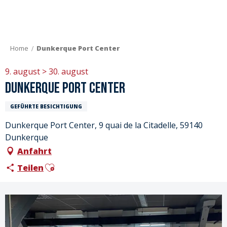
Aller
au
contenu
principal
Home
Dunkerque Port Center
9. august > 30. august
Dunkerque Port Center
GEFÜHRTE BESICHTIGUNG
Dunkerque Port Center, 9 quai de la Citadelle, 59140
Dunkerque
Anfahrt
Ajouter aux favoris
Teilen