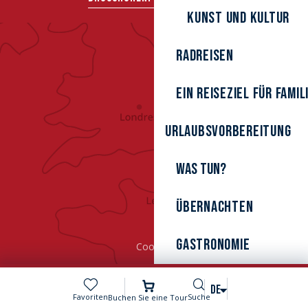
Kunst und Kultur
Radreisen
Ein Reiseziel für Famil
Urlaubsvorbereitung
Was tun?
Übernachten
Gastronomie
Cookies
Suche
DE
Voir les favoris
Favoriten
Suche
Buchen Sie eine Tour
MENÜ