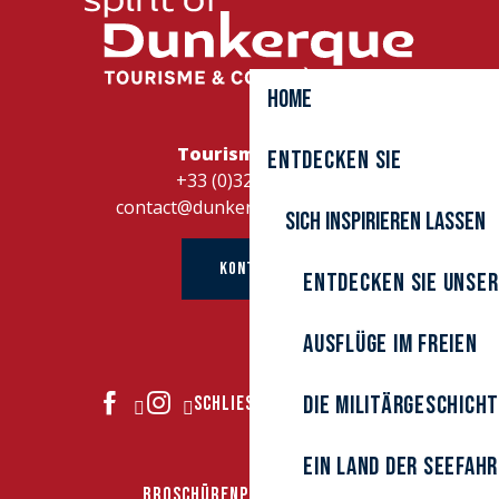
Home
Tourismusbüro
Entdecken Sie
+33 (0)328262728
contact@dunkerque-tourisme.fr
Sich inspirieren lassen
KONTAKT
Entdecken Sie unser
Ausflüge im Freien
Die Militärgeschich
SCHLIESSEN SIE SICH UNS AN
Ein Land der Seefah
BROSCHÜREN
PRESSEBEREICH