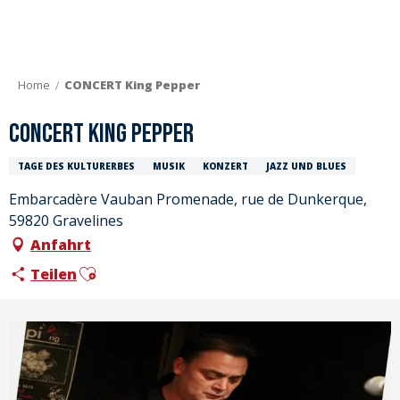
Aller
au
contenu
principal
Home
CONCERT King Pepper
CONCERT King Pepper
TAGE DES KULTURERBES
MUSIK
KONZERT
JAZZ UND BLUES
Embarcadère Vauban Promenade, rue de Dunkerque,
59820 Gravelines
Anfahrt
Ajouter aux favoris
Teilen