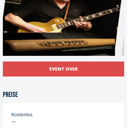
Öffnungszeiten & Kontaktdaten
EVENT OVER
Preise
Kostenlos
—