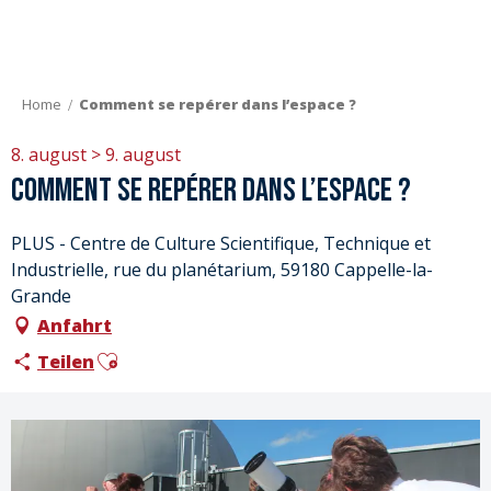
Aller
au
contenu
principal
Home
Comment se repérer dans l’espace ?
8. august > 9. august
Comment se repérer dans l’espace ?
PLUS - Centre de Culture Scientifique, Technique et
Industrielle, rue du planétarium, 59180 Cappelle-la-
Grande
Anfahrt
Ajouter aux favoris
Teilen