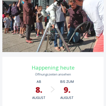
Öffnungszeiten & Kontaktdaten
Happening heute
Öffnungszeiten ansehen
AB
BIS ZUM
8.
9.
AUGUST
AUGUST