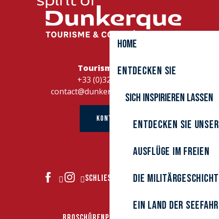
Home
Tourismusbüro
Entdecken Sie
+33 (0)328262728
contact@dunkerque-tourisme.fr
Sich inspirieren lassen
KONTAKT
Entdecken Sie unser
Ausflüge im Freien
Die Militärgeschich
SCHLIESSEN SIE SICH UNS AN
Ein Land der Seefah
BROSCHÜREN
PRESSEBEREICH