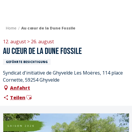
Aller
au
contenu
principal
Home
Au cœur de la Dune Fossile
12. august > 26. august
Au cœur de la Dune Fossile
GEFÜHRTE BESICHTIGUNG
Syndicat d'initiative de Ghyvelde Les Moëres, 114 place
Cornette, 59254 Ghyvelde
Anfahrt
Ajouter aux favoris
Teilen