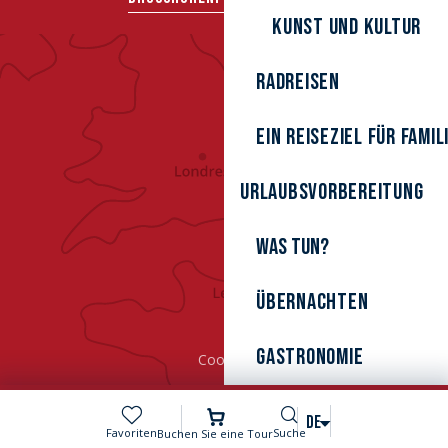
Kunst und Kultur
Radreisen
Ein Reiseziel für Famil
Urlaubsvorbereitung
Was tun?
Übernachten
Gastronomie
Cookies
Suche
DE
Voir les favoris
Favoriten
Suche
Buchen Sie eine Tour
MENÜ