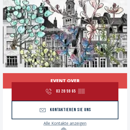
Öffnungszeiten & Kontaktdaten
EVENT OVER
03 28 59 65
▒▒
KONTAKTIEREN SIE UNS
Alle Kontakte anzeigen