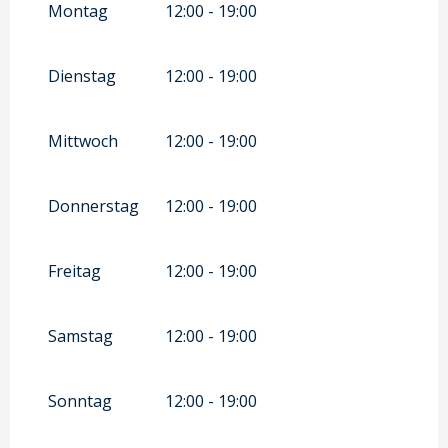
APRIL 2026
Montag
12:00 - 19:00
VOM
27 APRIL 2026
BIS ZUM
3 JULI
2026
Dienstag
12:00 - 19:00
VOM
1 SEPTEMBER 2026
BIS ZUM
16
OKTOBER 2026
Mittwoch
12:00 - 19:00
VOM
17 OKTOBER 2026
BIS ZUM
1
NOVEMBER 2026
Donnerstag
12:00 - 19:00
Freitag
12:00 - 19:00
Samstag
12:00 - 19:00
Sonntag
12:00 - 19:00