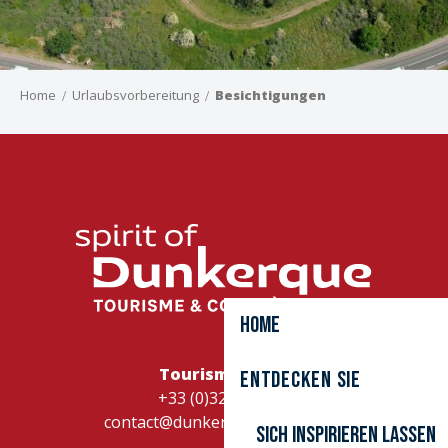
Home
Urlaubsvorbereitung
Besichtigungen
Dino Parc
Le Bateau Feu - Scène nationale
La cité fortifiée de Gravelines
La citerne militaire de Gravelines
Base nautique du Lac du Puythouck
Halle aux Sucres
Activités nautiques - Base du Clos Fleuri
Princess Elizabeth
Parc des Tourelles
Home
Croisière semaine
Musée Dunkerque 1940 - Opération Dynamo
Tourismusbüro
Entdecken Sie
PAarc des Rives de l’Aa
+33 (0)328262728
contact@dunkerque-tourisme.fr
Sich inspirieren lassen